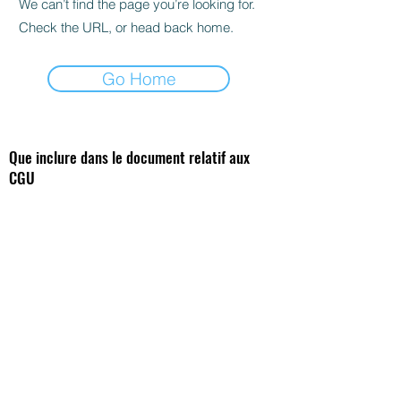
We can’t find the page you’re looking for.
Check the URL, or head back home.
Go Home
Que inclure dans le document relatif aux
CGU
Stade Roger Deguin
- 690 chemin de la
chagne - 01000
Bourg en Bresse
eab.bourg@wanad
oo.fr
/
eabressane@gmail.
com