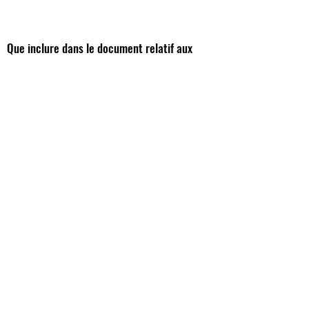
Que inclure dans le document relatif aux
CGU
Stade Roger Deguin
- 690 chemin de la
chagne - 01000
Bourg en Bresse
eab.bourg@wanad
oo.fr
/
eabressane@gmail.
com
06.43.64.14.64
Association loi 1901
affiliée à la Fédération
Française d'Athlétisme