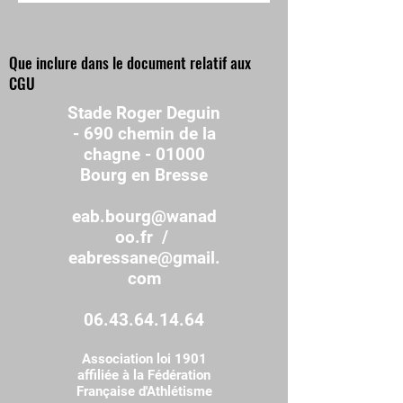
Que inclure dans le document relatif aux
CGU
Stade Roger Deguin
- 690 chemin de la
chagne - 01000
Bourg en Bresse
eab.bourg@wanad
oo.fr
/
eabressane@gmail.
com
06.43.64.14.64
Association loi 1901
affiliée à la Fédération
Française d'Athlétisme