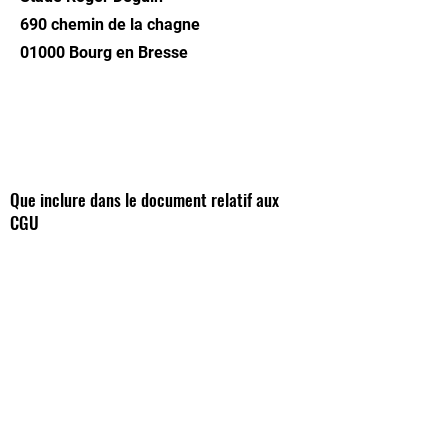
690 chemin de la chagne
01000 Bourg en Bresse
Que inclure dans le document relatif aux
CGU
Stade Roger Deguin
- 690 chemin de la
chagne - 01000
Bourg en Bresse
eab.bourg@wanad
oo.fr
/
eabressane@gmail.
com