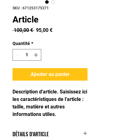
SKU : 671253175371
Article
Prix
Prix
 100,00 € 
95,00 €
original
promotionnel
Quantité
*
Ajouter au panier
Description d'article. Saisissez ici 
les caractéristiques de l'article : 
taille, matière et autres 
informations utiles.
DÉTAILS D'ARTICLE